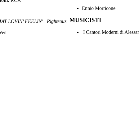
ioni:
RCA
Ennio Morricone
MUSICISTI
T LOVIN' FEELIN' - Righteous
I Cantori Moderni di Alessa
Weil