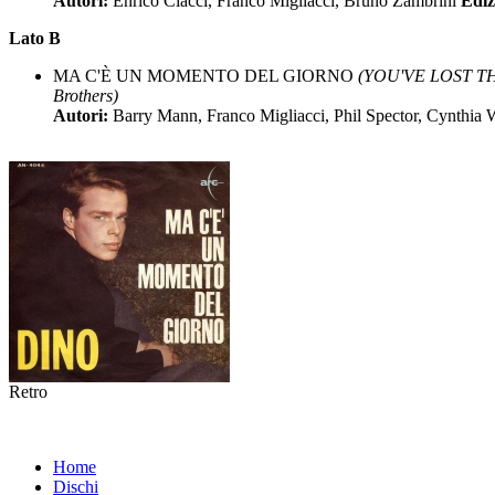
Autori:
Enrico Ciacci, Franco Migliacci, Bruno Zambrini
Ediz
Lato B
MA C'È UN MOMENTO DEL GIORNO
(YOU'VE LOST THA
Brothers)
Autori:
Barry Mann, Franco Migliacci, Phil Spector, Cynthia 
Retro
Home
Dischi