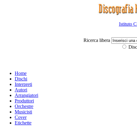
Istituto 
Ricerca libera
Disc
Home
Dischi
Interpreti
Autori
Arrangiatori
Produttori
Orchestre
Musicisti
Cover
Etichette