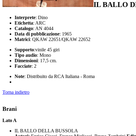
IL BALLO 
Interprete
: Dino
Etichetta
: ARC
Catalogo
: AN 4044
Data di pubblicazione
: 1965
Matrici
: QKAW 22651/QKAW 22652
Supporto
:vinile 45 giri
Tipo audio
: Mono
Dimensioni
: 17,5 cm.
Facciate
: 2
Note
: Distribuito da RCA Italiana - Roma
Torna indietro
Brani
Lato A
IL BALLO DELLA BUSSOLA