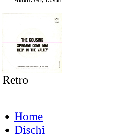
Autori:
Guy Dovan
Retro
Home
Dischi