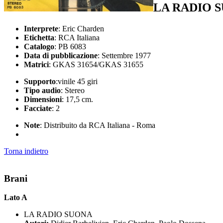
LA RADIO 
Interprete
: Eric Charden
Etichetta
: RCA Italiana
Catalogo
: PB 6083
Data di pubblicazione
: Settembre 1977
Matrici
: GKAS 31654/GKAS 31655
Supporto
:vinile 45 giri
Tipo audio
: Stereo
Dimensioni
: 17,5 cm.
Facciate
: 2
Note
: Distribuito da RCA Italiana - Roma
Torna indietro
Brani
Lato A
LA RADIO SUONA