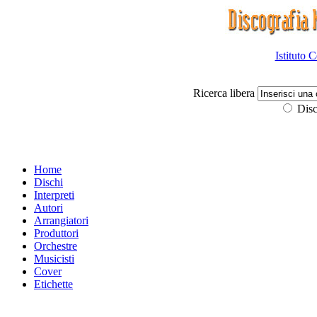
Istituto 
Ricerca libera
Disc
Home
Dischi
Interpreti
Autori
Arrangiatori
Produttori
Orchestre
Musicisti
Cover
Etichette