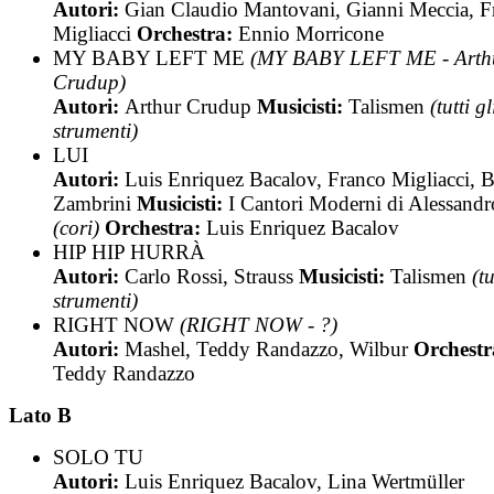
Autori:
Gian Claudio Mantovani, Gianni Meccia, F
Migliacci
Orchestra:
Ennio Morricone
MY BABY LEFT ME
(MY BABY LEFT ME - Arth
Crudup)
Autori:
Arthur Crudup
Musicisti:
Talismen
(tutti gl
strumenti)
LUI
Autori:
Luis Enriquez Bacalov, Franco Migliacci, 
Zambrini
Musicisti:
I Cantori Moderni di Alessandr
(cori)
Orchestra:
Luis Enriquez Bacalov
HIP HIP HURRÀ
Autori:
Carlo Rossi, Strauss
Musicisti:
Talismen
(tu
strumenti)
RIGHT NOW
(RIGHT NOW - ?)
Autori:
Mashel, Teddy Randazzo, Wilbur
Orchestr
Teddy Randazzo
Lato B
SOLO TU
Autori:
Luis Enriquez Bacalov, Lina Wertmüller