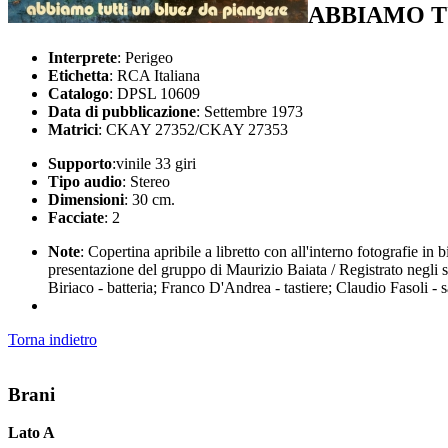
ABBIAMO T
Interprete
: Perigeo
Etichetta
: RCA Italiana
Catalogo
: DPSL 10609
Data di pubblicazione
: Settembre 1973
Matrici
: CKAY 27352/CKAY 27353
Supporto
:vinile 33 giri
Tipo audio
: Stereo
Dimensioni
: 30 cm.
Facciate
: 2
Note
: Copertina apribile a libretto con all'interno fotografie i
presentazione del gruppo di Maurizio Baiata / Registrato negl
Biriaco - batteria; Franco D'Andrea - tastiere; Claudio Fasoli 
Torna indietro
Brani
Lato A