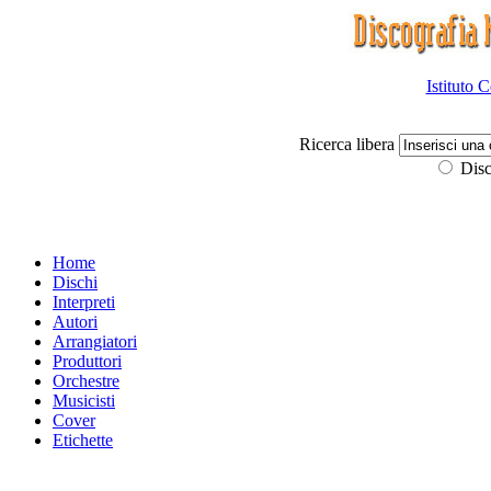
Istituto 
Ricerca libera
Disc
Home
Dischi
Interpreti
Autori
Arrangiatori
Produttori
Orchestre
Musicisti
Cover
Etichette