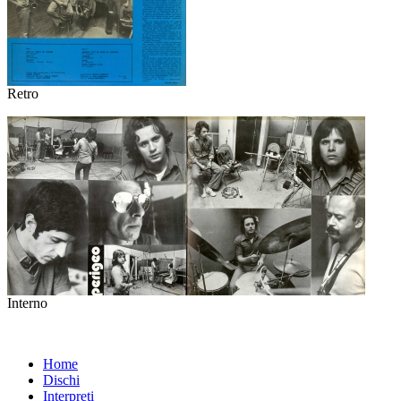
Retro
Interno
Home
Dischi
Interpreti