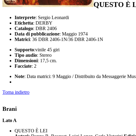
QUESTO È L
Interprete
: Sergio Leonardi
Etichetta
: DERBY
Catalogo
: DBR 2406
Data di pubblicazione
: Maggio 1974
Matrici
: 36 DBR 2406-1N/36 DBR 2406-1N
Supporto
:vinile 45 giri
Tipo audio
: Stereo
Dimensioni
: 17,5 cm.
Facciate
: 2
Note
: Data matrici: 9 Maggio / Distribuito da Messaggerie Mus
Torna indietro
Brani
Lato A
QUESTO È LEI