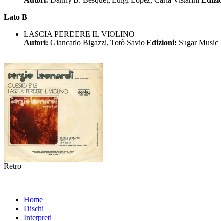
Autori:
Danny B. Besquet, Luigi Lopez, Carla Vistarini
Edizi
Lato B
LASCIA PERDERE IL VIOLINO
Autori:
Giancarlo Bigazzi, Totò Savio
Edizioni:
Sugar Music
Retro
Home
Dischi
Interpreti