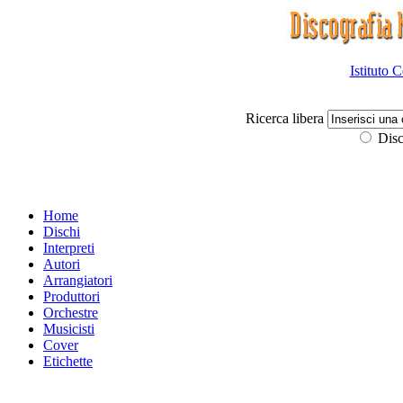
Istituto 
Ricerca libera
Disc
Home
Dischi
Interpreti
Autori
Arrangiatori
Produttori
Orchestre
Musicisti
Cover
Etichette