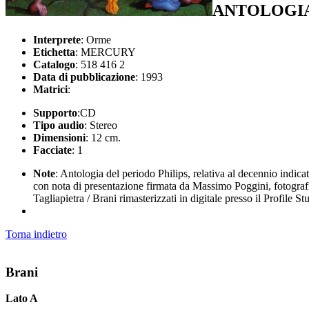
ANTOLOGIA 
Interprete
: Orme
Etichetta
: MERCURY
Catalogo
: 518 416 2
Data di pubblicazione
: 1993
Matrici
:
Supporto
:CD
Tipo audio
: Stereo
Dimensioni
: 12 cm.
Facciate
: 1
Note
: Antologia del periodo Philips, relativa al decennio indica
con nota di presentazione firmata da Massimo Poggini, fotografie 
Tagliapietra / Brani rimasterizzati in digitale presso il Profile
Torna indietro
Brani
Lato A