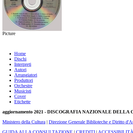
Picture
Home
Dischi
Interpreti
Autori
Arrangiatori
Produttori
Orchestre
Musicisti
Cover
Etichette
aggiornamento 2021 - DISCOGRAFIA NAZIONALE DELL
Ministero della Cultura
|
Direzione Generale Biblioteche e Diritto d'A
GUIDA ALLA CONSULTAZIONE
|
CREDITI
|
ACCESSIBILIT