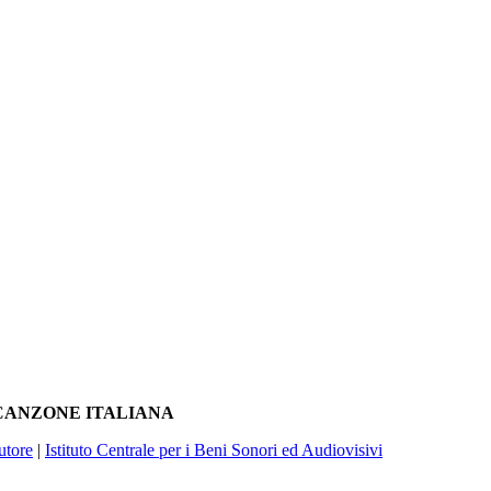
A CANZONE ITALIANA
utore
|
Istituto Centrale per i Beni Sonori ed Audiovisivi
À