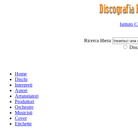
Istituto 
Ricerca libera
Disc
Home
Dischi
Interpreti
Autori
Arrangiatori
Produttori
Orchestre
Musicisti
Cover
Etichette