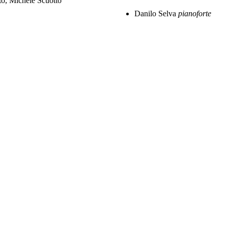
o, Michele Scuotto
Danilo Selva
pianoforte