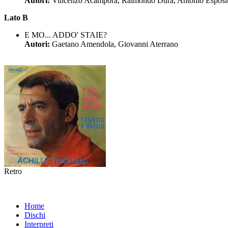
Autori:
Vincenzo Acampora, Raimondo Dura, Antonio Esposit
Lato B
E MO... ADDO' STAIE?
Autori:
Gaetano Amendola, Giovanni Aterrano
Retro
Home
Dischi
Interpreti