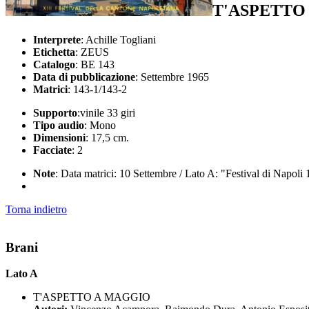
T'ASPETTO 
Interprete
: Achille Togliani
Etichetta
: ZEUS
Catalogo
: BE 143
Data di pubblicazione
: Settembre 1965
Matrici
: 143-1/143-2
Supporto
:vinile 33 giri
Tipo audio
: Mono
Dimensioni
: 17,5 cm.
Facciate
: 2
Note
: Data matrici: 10 Settembre / Lato A: "Festival di Napoli
Torna indietro
Brani
Lato A
T'ASPETTO A MAGGIO