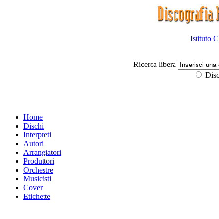
Istituto 
Ricerca libera
Disc
Home
Dischi
Interpreti
Autori
Arrangiatori
Produttori
Orchestre
Musicisti
Cover
Etichette