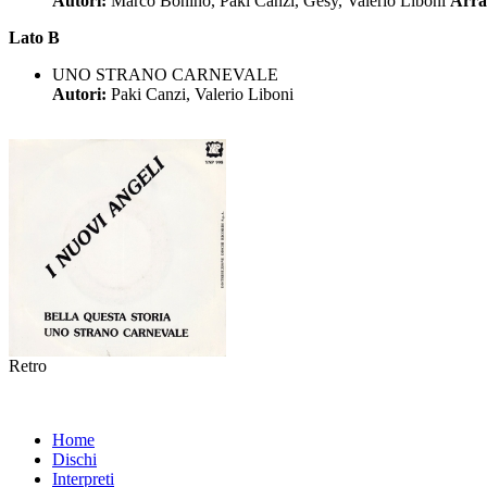
Autori:
Marco Bonino, Paki Canzi, Gesy, Valerio Liboni
Arra
Lato B
UNO STRANO CARNEVALE
Autori:
Paki Canzi, Valerio Liboni
Retro
Home
Dischi
Interpreti