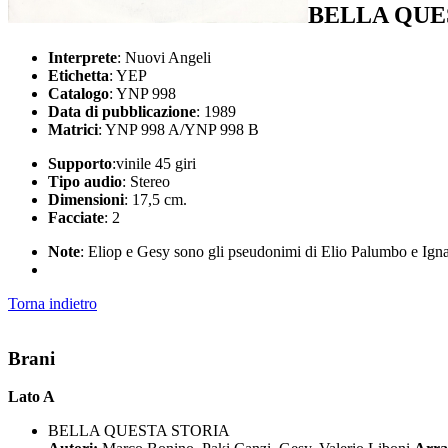
BELLA QUE
Interprete
: Nuovi Angeli
Etichetta
: YEP
Catalogo
: YNP 998
Data di pubblicazione
: 1989
Matrici
: YNP 998 A/YNP 998 B
Supporto
:vinile 45 giri
Tipo audio
: Stereo
Dimensioni
: 17,5 cm.
Facciate
: 2
Note
: Eliop e Gesy sono gli pseudonimi di Elio Palumbo e Igna
Torna indietro
Brani
Lato A
BELLA QUESTA STORIA