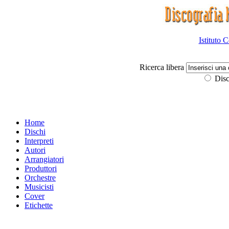
Istituto 
Ricerca libera
Disc
Home
Dischi
Interpreti
Autori
Arrangiatori
Produttori
Orchestre
Musicisti
Cover
Etichette