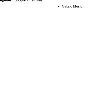
ngiatori:
Giorgio Costantini
Gabric Music