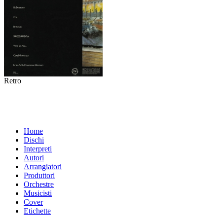
Retro
Home
Dischi
Interpreti
Autori
Arrangiatori
Produttori
Orchestre
Musicisti
Cover
Etichette