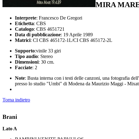
MIRA MARE 
Interprete
: Francesco De Gregori
Etichetta
: CBS
Catalogo
: CBS 4651721
Data di pubblicazione
: 19 Aprile 1989
Matrici
: CI CBS 465172-1L/CI CBS 465172-2L
Supporto
:vinile 33 giri
Tipo audio
: Stereo
Dimensioni
: 30 cm.
Facciate
: 2
Note
: Busta interna con i testi delle canzoni, una fotografia del
presso lo studio "Umbi" di Modena da Maurizio Maggi - Mixato 
Torna indietro
Brani
Lato A