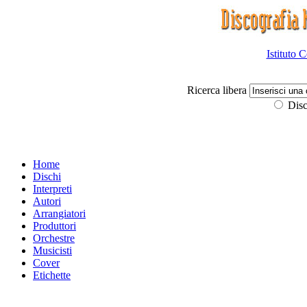
Istituto 
Ricerca libera
Disc
Home
Dischi
Interpreti
Autori
Arrangiatori
Produttori
Orchestre
Musicisti
Cover
Etichette