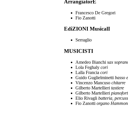
ArrangiatorE
Francesco De Gregori
Fio Zanotti
EdiZIONI MusicalI
Serraglio
MUSICISTI
Amedeo Bianchi
sax sopran
Lola Feghaly
cori
Lalla Francia
cori
Guido Guglielminetti
basso e
Vincenzo Mancuso
chitarre
Gilberto Martellieri
tastiere
Gilberto Martellieri
pianofort
Elio Rivagli
batteria, percuss
Fio Zanotti
organo Hammon