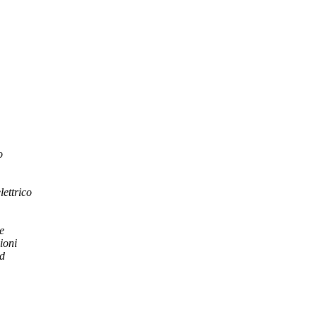
o
lettrico
e
ioni
d