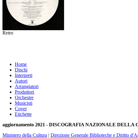
Retro
Home
Dischi
Interpreti
Autori
Arrangiatori
Produttori
Orchestre
Musicisti
Cover
Etichette
aggiornamento 2021 - DISCOGRAFIA NAZIONALE DELL
Ministero della Cultura
|
Direzione Generale Biblioteche e Diritto d'A