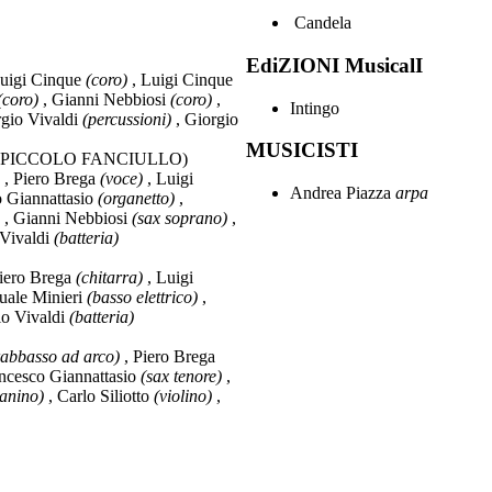
Candela
EdiZIONI MusicalI
uigi Cinque
(coro)
, Luigi Cinque
(coro)
, Gianni Nebbiosi
(coro)
,
Intingo
rgio Vivaldi
(percussioni)
, Giorgio
MUSICISTI
A PICCOLO FANCIULLO)
, Piero Brega
(voce)
, Luigi
Andrea Piazza
arpa
o Giannattasio
(organetto)
,
, Gianni Nebbiosi
(sax soprano)
,
 Vivaldi
(batteria)
iero Brega
(chitarra)
, Luigi
uale Minieri
(basso elettrico)
,
io Vivaldi
(batteria)
rabbasso ad arco)
, Piero Brega
ncesco Giannattasio
(sax tenore)
,
ranino)
, Carlo Siliotto
(violino)
,