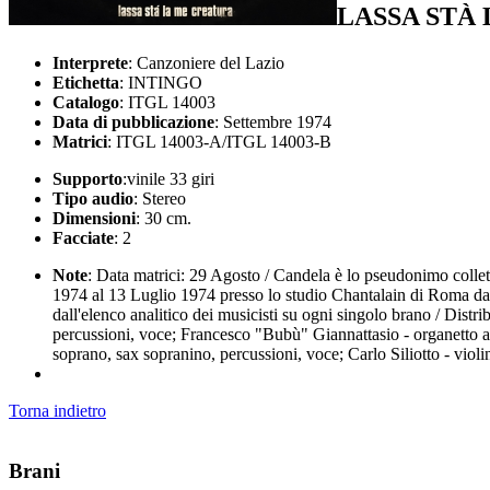
LASSA STÀ
Interprete
: Canzoniere del Lazio
Etichetta
: INTINGO
Catalogo
: ITGL 14003
Data di pubblicazione
: Settembre 1974
Matrici
: ITGL 14003-A/ITGL 14003-B
Supporto
:vinile 33 giri
Tipo audio
: Stereo
Dimensioni
: 30 cm.
Facciate
: 2
Note
: Data matrici: 29 Agosto / Candela è lo pseudonimo collet
1974 al 13 Luglio 1974 presso lo studio Chantalain di Roma da
dall'elenco analitico dei musicisti su ogni singolo brano / Distri
percussioni, voce; Francesco "Bubù" Giannattasio - organetto a d
soprano, sax sopranino, percussioni, voce; Carlo Siliotto - violi
Torna indietro
Brani