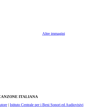
Altre immagini
A CANZONE ITALIANA
utore
|
Istituto Centrale per i Beni Sonori ed Audiovisivi