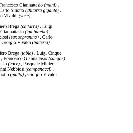
Francesco Giannattasio
(mani)
,
Carlo Siliotto
(chitarra gigante)
,
io Vivaldi
(voce)
iero Brega
(chitarra)
, Luigi
 Giannattasio
(tamburello)
,
biosi
(sax sopranino)
, Carlo
 Giorgio Vivaldi
(batteria)
iero Brega
(tabla)
, Luigi Cinque
, Francesco Giannattasio
(conghe)
asio
(voce)
, Pasquale Minieri
anni Nebbiosi
(campanacci)
,
liotto
(piatto)
, Giorgio Vivaldi