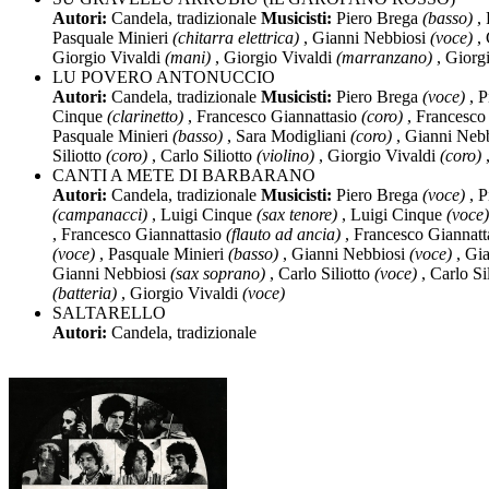
Autori:
Candela, tradizionale
Musicisti:
Piero Brega
(basso)
, 
Pasquale Minieri
(chitarra elettrica)
, Gianni Nebbiosi
(voce)
, 
Giorgio Vivaldi
(mani)
, Giorgio Vivaldi
(marranzano)
, Giorg
LU POVERO ANTONUCCIO
Autori:
Candela, tradizionale
Musicisti:
Piero Brega
(voce)
, P
Cinque
(clarinetto)
, Francesco Giannattasio
(coro)
, Francesco
Pasquale Minieri
(basso)
, Sara Modigliani
(coro)
, Gianni Neb
Siliotto
(coro)
, Carlo Siliotto
(violino)
, Giorgio Vivaldi
(coro)
,
CANTI A METE DI BARBARANO
Autori:
Candela, tradizionale
Musicisti:
Piero Brega
(voce)
, P
(campanacci)
, Luigi Cinque
(sax tenore)
, Luigi Cinque
(voce)
, Francesco Giannattasio
(flauto ad ancia)
, Francesco Giannatt
(voce)
, Pasquale Minieri
(basso)
, Gianni Nebbiosi
(voce)
, Gi
Gianni Nebbiosi
(sax soprano)
, Carlo Siliotto
(voce)
, Carlo Si
(batteria)
, Giorgio Vivaldi
(voce)
SALTARELLO
Autori:
Candela, tradizionale