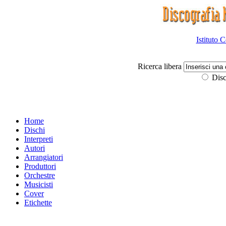
Istituto 
Ricerca libera
Disc
Home
Dischi
Interpreti
Autori
Arrangiatori
Produttori
Orchestre
Musicisti
Cover
Etichette