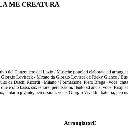
 LA ME CREATURA
tivo del Canzoniere del Lazio / Musiche popolari elaborate ed arrangiate
 Giorgio Loviscek - Mixato da Giorgio Loviscek e Ricky Gianco / Busta 
buito da Dischi Ricordi - Milano / Formazione: Piero Brega - voce, chitarr
ue e otto bassi, sax tenore, percussioni, flauto ad ancia, voce; Pasquale
no, chitarra gigante, percussioni, voce; Giorgio Vivaldi - batteria, perc
ArrangiatorE