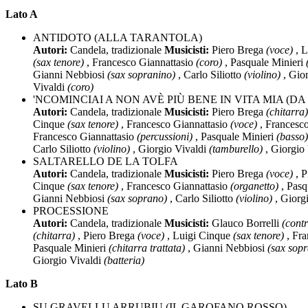
Lato A
ANTIDOTO (ALLA TARANTOLA)
Autori:
Candela, tradizionale
Musicisti:
Piero Brega
(voce)
, L
(sax tenore)
, Francesco Giannattasio
(coro)
, Pasquale Minieri
Gianni Nebbiosi
(sax sopranino)
, Carlo Siliotto
(violino)
, Gio
Vivaldi
(coro)
'NCOMINCIAI A NON AVÈ PIÙ BENE IN VITA MIA (D
Autori:
Candela, tradizionale
Musicisti:
Piero Brega
(chitarra)
Cinque
(sax tenore)
, Francesco Giannattasio
(voce)
, Francesc
Francesco Giannattasio
(percussioni)
, Pasquale Minieri
(basso)
Carlo Siliotto
(violino)
, Giorgio Vivaldi
(tamburello)
, Giorgio
SALTARELLO DE LA TOLFA
Autori:
Candela, tradizionale
Musicisti:
Piero Brega
(voce)
, P
Cinque
(sax tenore)
, Francesco Giannattasio
(organetto)
, Pasq
Gianni Nebbiosi
(sax soprano)
, Carlo Siliotto
(violino)
, Giorg
PROCESSIONE
Autori:
Candela, tradizionale
Musicisti:
Glauco Borrelli
(cont
(chitarra)
, Piero Brega
(voce)
, Luigi Cinque
(sax tenore)
, Fra
Pasquale Minieri
(chitarra trattata)
, Gianni Nebbiosi
(sax sop
Giorgio Vivaldi
(batteria)
Lato B
SU GRAVELLU ARRUBIU (IL GAROFANO ROSSO)