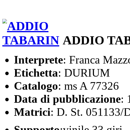
ADDIO TA
Interprete
: Franca Mazz
Etichetta
: DURIUM
Catalogo
: ms A 77326
Data di pubblicazione
:
Matrici
: D. St. 051133/
Supporto
:vinile 33 giri