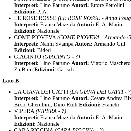
Interpreti:
Lino Patruno
Autori:
Ettore Petrolini
Edizioni:
P. A.
LE ROSE ROSSE
(LE ROSE ROSSE - Anna Foug
Interpreti:
Franca Mazzola
Autori:
E. A. Mario
Edizioni:
Nazionale
COME PIOVEVA
(COME PIOVEVA - Armando Gi
Interpreti:
Nanni Svampa
Autori:
Armando Gill
Edizioni:
Bideri
GIACINTO
(GIACINTO - ?)
Interpreti:
Lino Patruno
Autori:
Vittorio Maschero
Za-Bum
Edizioni:
Carisch
Lato B
LA GIAVA DEI GATTI
(LA GIAVA DEI GATTI - ?
Interpreti:
Lino Patruno
Autori:
Cesare Andrea Bix
Bixio Cherubini, Dino Rulli
Edizioni:
Franchi
VIPERA
(VIPERA - ?)
Interpreti:
Franca Mazzola
Autori:
E. A. Mario
Edizioni:
Nazionale
CARA PICCINA
(CARA PICCINA - ?)