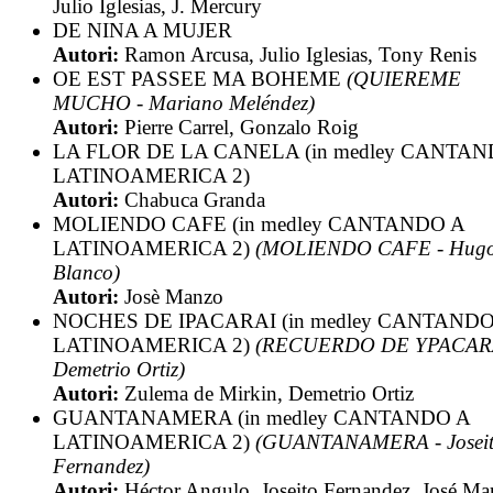
Julio Iglesias, J. Mercury
DE NINA A MUJER
Autori:
Ramon Arcusa, Julio Iglesias, Tony Renis
OE EST PASSEE MA BOHEME
(QUIEREME
MUCHO - Mariano Meléndez)
Autori:
Pierre Carrel, Gonzalo Roig
LA FLOR DE LA CANELA (in medley CANTAN
LATINOAMERICA 2)
Autori:
Chabuca Granda
MOLIENDO CAFE (in medley CANTANDO A
LATINOAMERICA 2)
(MOLIENDO CAFE - Hug
Blanco)
Autori:
Josè Manzo
NOCHES DE IPACARAI (in medley CANTANDO
LATINOAMERICA 2)
(RECUERDO DE YPACARA
Demetrio Ortiz)
Autori:
Zulema de Mirkin, Demetrio Ortiz
GUANTANAMERA (in medley CANTANDO A
LATINOAMERICA 2)
(GUANTANAMERA - Josei
Fernandez)
Autori:
Héctor Angulo, Joseito Fernandez, José Mar