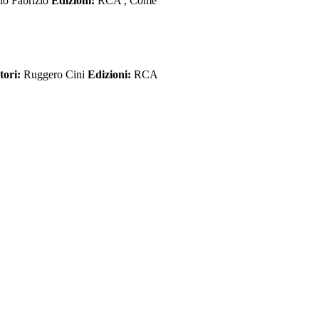
io Fabrizio
Edizioni:
RCA , Come
tori:
Ruggero Cini
Edizioni:
RCA