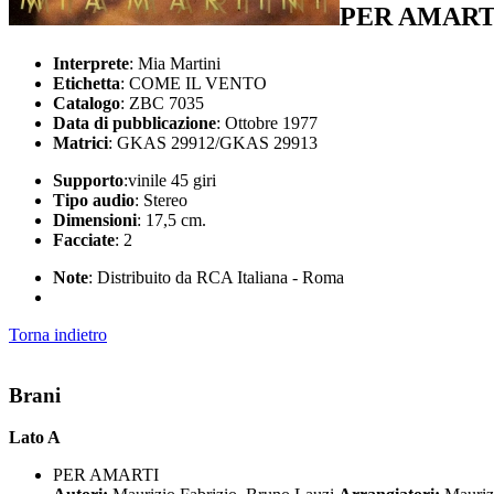
PER AMARTI
Interprete
: Mia Martini
Etichetta
: COME IL VENTO
Catalogo
: ZBC 7035
Data di pubblicazione
: Ottobre 1977
Matrici
: GKAS 29912/GKAS 29913
Supporto
:vinile 45 giri
Tipo audio
: Stereo
Dimensioni
: 17,5 cm.
Facciate
: 2
Note
: Distribuito da RCA Italiana - Roma
Torna indietro
Brani
Lato A
PER AMARTI