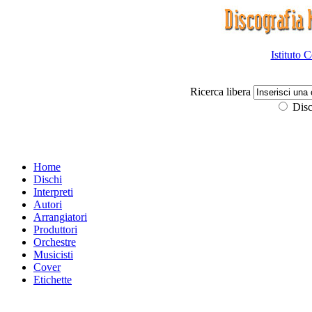
Istituto 
Ricerca libera
Disc
Home
Dischi
Interpreti
Autori
Arrangiatori
Produttori
Orchestre
Musicisti
Cover
Etichette