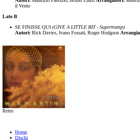
Autori:
Maurizio Fabrizio, Bruno Lauzi
Arrangiatori:
Mauriz
il Vento
Lato B
SE FINISSE QUI
(GIVE A LITTLE BIT - Supertramp)
Autori:
Rick Davies, Ivano Fossati, Roger Hodgson
Arrangia
Retro
Home
Dischi