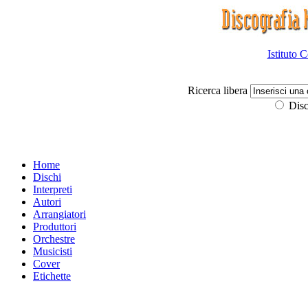
Istituto 
Ricerca libera
Disc
Home
Dischi
Interpreti
Autori
Arrangiatori
Produttori
Orchestre
Musicisti
Cover
Etichette