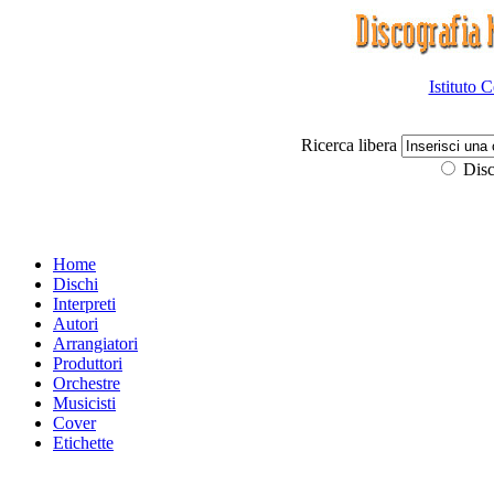
Istituto 
Ricerca libera
Disc
Home
Dischi
Interpreti
Autori
Arrangiatori
Produttori
Orchestre
Musicisti
Cover
Etichette