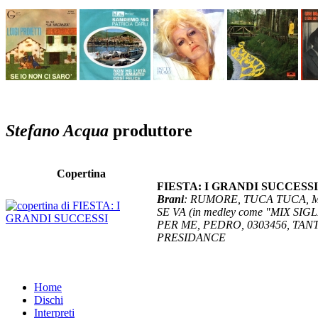
Stefano Acqua
produttore
Copertina
FIESTA: I GRANDI SUCCESS
Brani
: RUMORE, TUCA TUCA, MA 
SE VA (in medley come "MIX S
PER ME, PEDRO, 0303456, TAN
PRESIDANCE
Home
Dischi
Interpreti