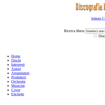
Istituto 
Ricerca libera
Disc
Home
Dischi
Interpreti
Autori
Arrangiatori
Produttori
Orchestre
Musicisti
Cover
Etichette