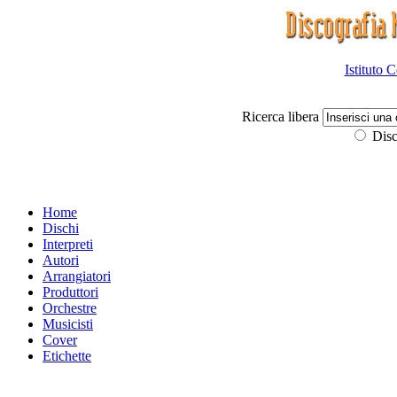
Istituto 
Ricerca libera
Disc
Home
Dischi
Interpreti
Autori
Arrangiatori
Produttori
Orchestre
Musicisti
Cover
Etichette