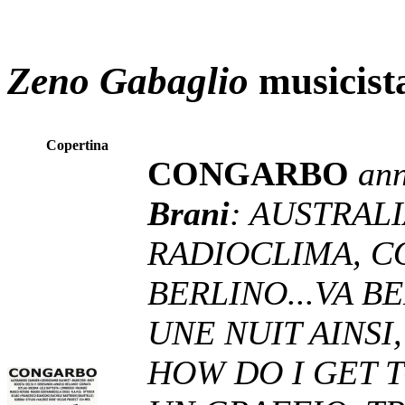
Zeno Gabaglio
musicist
Copertina
CONGARBO
an
Brani
: AUSTRALI
RADIOCLIMA, CO
BERLINO...VA BE
UNE NUIT AINSI,
HOW DO I GET T