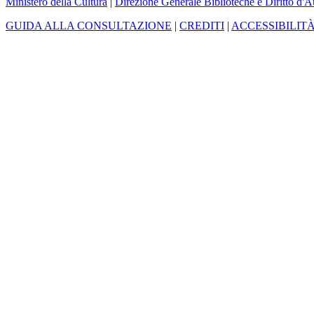
Ministero della Cultura
|
Direzione Generale Biblioteche e Diritto d'A
GUIDA ALLA CONSULTAZIONE
|
CREDITI
|
ACCESSIBILIT