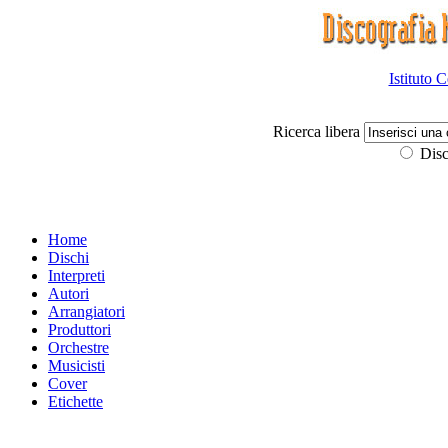
Istituto 
Ricerca libera
Disc
Home
Dischi
Interpreti
Autori
Arrangiatori
Produttori
Orchestre
Musicisti
Cover
Etichette