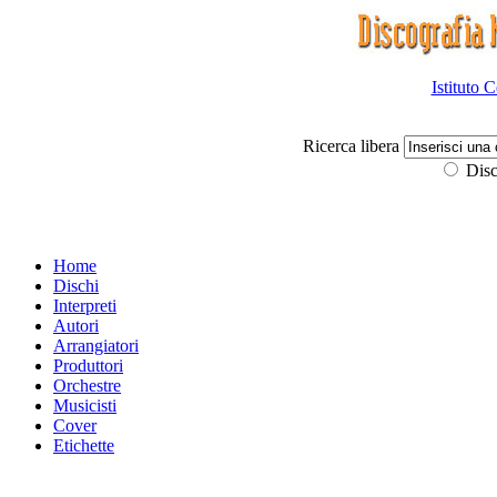
Istituto 
Ricerca libera
Disc
Home
Dischi
Interpreti
Autori
Arrangiatori
Produttori
Orchestre
Musicisti
Cover
Etichette