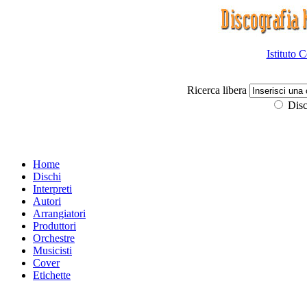
Istituto 
Ricerca libera
Disc
Home
Dischi
Interpreti
Autori
Arrangiatori
Produttori
Orchestre
Musicisti
Cover
Etichette