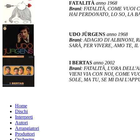
FATALITÀ
anno 1968
Brani
: FATALITÀ, COME VUOI C
HAI PERDONATO, LO SO, LA 
UDO JÜRGENS
anno 1968
Brani
: ADAGIO DI ALBINONI, 
SARÀ, PER VIVERE, AMO TE, I
I BERTAS
anno 2002
Brani
: FATALITÀ, L'ORA DELL
VIENI VIA CON NOI, COME VUO
SOLE, MA TU, SE MI DAI L'A
Home
Dischi
Interpreti
Autori
Arrangiatori
Produttori
Orchestre