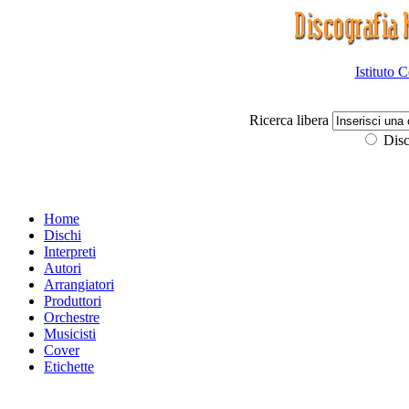
Istituto 
Ricerca libera
Disc
Home
Dischi
Interpreti
Autori
Arrangiatori
Produttori
Orchestre
Musicisti
Cover
Etichette