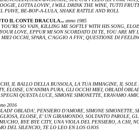
OGIE, LOTTA LOVIN', I WILL DRINK THE WINE, TUTTI FRUT
EL PIAVE, BE-BOP-A-LULA, SHAKE RATTLE AND ROLL
TO IL CONTE DRACULA...
anno 1985
, YOU'RE SO VAIN, KILLING ME SOFTLY WITH HIS SONG, ELOI
YOUR LOVE, EPPUR MI SON SCORDATO DI TE, YOU ARE MY L
 MIEI OCCHI, SPARA, C'AGGIO A FFA', QUESTIONE DI FEELIN
CHI, IL BALLO DELLA BUSSOLA, LA TUA IMMAGINE, IL SOLE 
TY, ELOISE, UN'ANIMA PURA, GLI OCCHI MIEI, OBLADÌ OBLA
 SPEGNI QUESTA LUCE, SIMONE SIMONETTE, ERAVAMO AMIC
nno 2016
BLADI' OBLADA', PENSIERO D'AMORE, SIMONE SIMONETTE, SE
GLIOSA, ELOISE, E' UN GIRAMONDO, SOLTANTO PAROLE, GLI
UCHO, BYE BYE CITY, UNA VIOLA DEL PENSIERO, A CHI, N
TMO DEL SILENCIO, TE LO LEO EN LOS OJOS