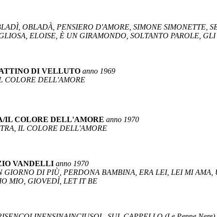
BLADÌ, OBLADÀ, PENSIERO D'AMORE, SIMONE SIMONETTE, SE
LIOSA, ELOISE, È UN GIRAMONDO, SOLTANTO PAROLE, GLI
ATTINO DI VELLUTO
anno 1969
 IL COLORE DELL'AMORE
RA/IL COLORE DELL'AMORE
anno 1970
OSTRA, IL COLORE DELL'AMORE
ZIO VANDELLI
anno 1970
UN GIORNO DI PIÙ, PERDONA BAMBINA, ERA LEI, LEI MI AMA,
 MIO, GIOVEDÌ, LET IT BE
PRISENCOLINENSINAINCIUSOL, SUL CAPPELLO (Le Penne Nere)