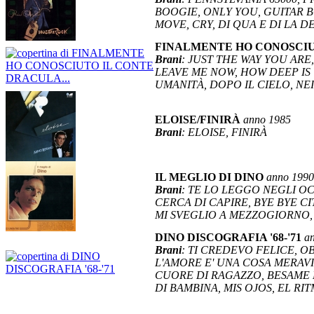
BOOGIE, ONLY YOU, GUITAR BO
MOVE, CRY, DI QUA E DI LA D
FINALMENTE HO CONOSCIU
Brani
: JUST THE WAY YOU ARE
LEAVE ME NOW, HOW DEEP IS 
UMANITÀ, DOPO IL CIELO, NEI
ELOISE/FINIRÀ
anno 1985
Brani
: ELOISE, FINIRÀ
IL MEGLIO DI DINO
anno 1990
Brani
: TE LO LEGGO NEGLI OC
CERCA DI CAPIRE, BYE BYE CI
MI SVEGLIO A MEZZOGIORNO,
DINO DISCOGRAFIA '68-'71
a
Brani
: TI CREDEVO FELICE, O
L'AMORE E' UNA COSA MERAVI
CUORE DI RAGAZZO, BESAME M
DI BAMBINA, MIS OJOS, EL RI