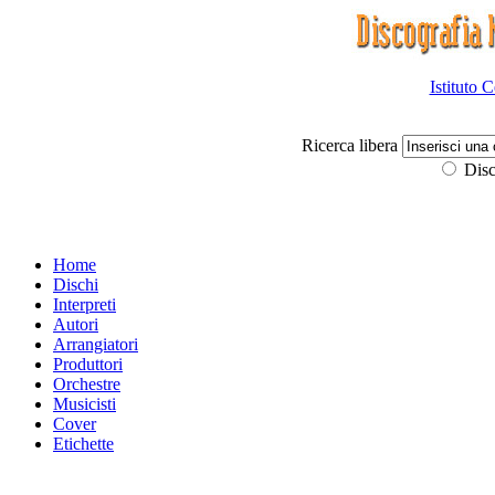
Istituto 
Ricerca libera
Disc
Home
Dischi
Interpreti
Autori
Arrangiatori
Produttori
Orchestre
Musicisti
Cover
Etichette