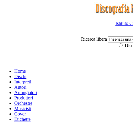
Istituto 
Ricerca libera
Disc
Home
Dischi
Interpreti
Autori
Arrangiatori
Produttori
Orchestre
Musicisti
Cover
Etichette