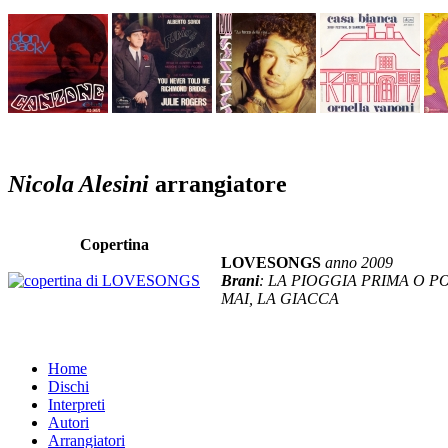
Nicola Alesini
arrangiatore
Copertina
LOVESONGS
anno 2009
Brani
: LA PIOGGIA PRIMA O P
MAI, LA GIACCA
Home
Dischi
Interpreti
Autori
Arrangiatori