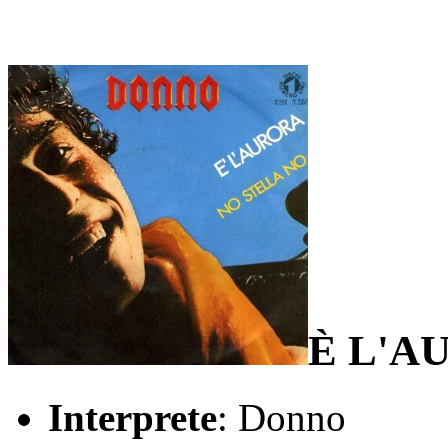
È L'A
Interprete
: Donno