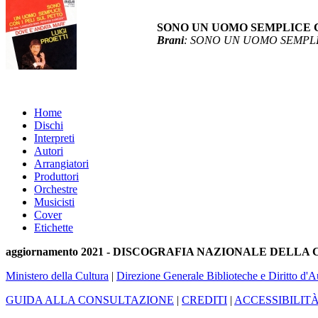
SONO UN UOMO SEMPLICE C
Brani
: SONO UN UOMO SEMPLI
Home
Dischi
Interpreti
Autori
Arrangiatori
Produttori
Orchestre
Musicisti
Cover
Etichette
aggiornamento 2021 - DISCOGRAFIA NAZIONALE DELL
Ministero della Cultura
|
Direzione Generale Biblioteche e Diritto d'A
GUIDA ALLA CONSULTAZIONE
|
CREDITI
|
ACCESSIBILIT