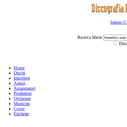
Istituto 
Ricerca libera
Disc
Home
Dischi
Interpreti
Autori
Arrangiatori
Produttori
Orchestre
Musicisti
Cover
Etichette