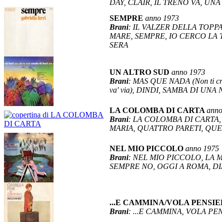
DAY, CLAIR, IL TRENO VA, UN
SEMPRE
anno 1973
Brani
: IL VALZER DELLA TOPP
MARE, SEMPRE, IO CERCO LA 
SERA
UN ALTRO SUD
anno 1973
Brani
: MAS QUE NADA (Non ti 
va' via), DINDI, SAMBA DI UN
LA COLOMBA DI CARTA
anno
Brani
: LA COLOMBA DI CARTA,
MARIA, QUATTRO PARETI, QUE
NEL MIO PICCOLO
anno 1975
Brani
: NEL MIO PICCOLO, LA 
SEMPRE NO, OGGI A ROMA, DI
...E CAMMINA/VOLA PENSI
Brani
: ...E CAMMINA, VOLA PE