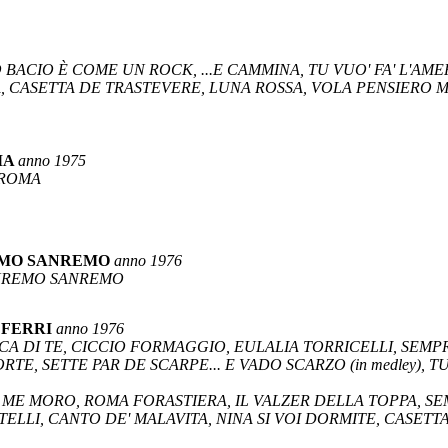
O BACIO È COME UN ROCK, ...E CAMMINA, TU VUO' FA' L'AME
CASETTA DE TRASTEVERE, LUNA ROSSA, VOLA PENSIERO MI
MA
anno 1975
 ROMA
REMO SANREMO
anno 1976
SANREMO SANREMO
 FERRI
anno 1976
ERCA DI TE, CICCIO FORMAGGIO, EULALIA TORRICELLI, SEMP
TE, SETTE PAR DE SCARPE... E VADO SCARZO (in medley), TUT
 ME MORO, ROMA FORASTIERA, IL VALZER DELLA TOPPA, SE
ASTELLI, CANTO DE' MALAVITA, NINA SI VOI DORMITE, CASETT