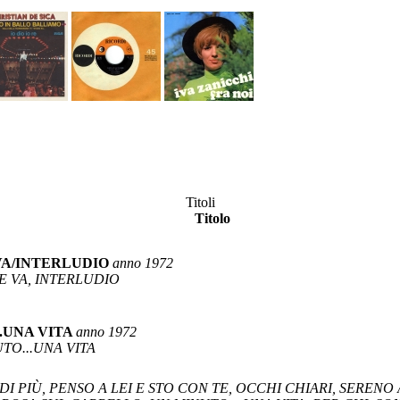
Titoli
Titolo
VA/INTERLUDIO
anno 1972
E VA, INTERLUDIO
.UNA VITA
anno 1972
UTO...UNA VITA
DI PIÙ, PENSO A LEI E STO CON TE, OCCHI CHIARI, SERE