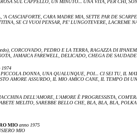
A ROSA SUL CAPPELLO, UN MINUTO... UNA VITA, PER CHI, S
A, 'A CASCIAFORTE, CARA MADRE MIA, SETTE PAR DE SCARPE
TITINA, SE CI VUOI PENSAR, PE' LUNGOTEVERE, LACREME N
credo), CORCOVADO, PEDRO E LA TERRA, RAGAZZA DI IPANEMA, 
A NOTA, JAMAICA FAREWELL, DELICADO, CHEGA DE SAUDADE (St
 1974
 PICCOLA DONNA, UNA QUALUNQUE, POI... CI SEI TU, IL MA
STO AMORE ASSURDO, IL MIO AMICO CANE, IL TEMPO DI U
MACCHINA DELL'AMORE, L'AMORE È PROGRESSISTA, COM'ERA
ABETE MELITO, SAREBBE BELLO CHE, BLA, BLA, BLA, POLKA
ERO MIO
anno 1975
NSIERO MIO