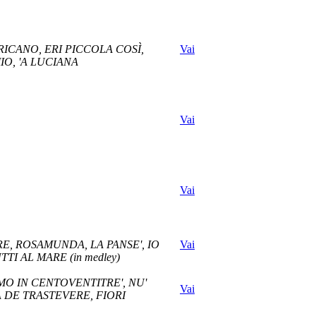
RICANO, ERI PICCOLA COSÌ,
Vai
O, 'A LUCIANA
Vai
Vai
RE, ROSAMUNDA, LA PANSE', IO
Vai
TI AL MARE (in medley)
MO IN CENTOVENTITRE', NU'
Vai
A DE TRASTEVERE, FIORI