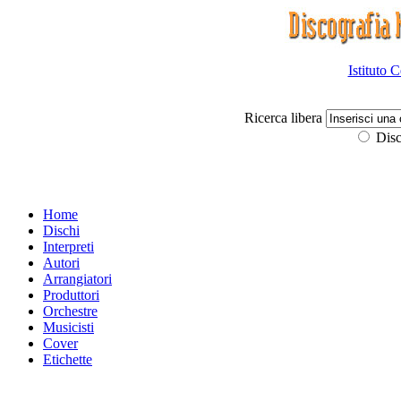
Istituto 
Ricerca libera
Disc
Home
Dischi
Interpreti
Autori
Arrangiatori
Produttori
Orchestre
Musicisti
Cover
Etichette