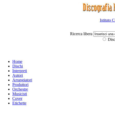
Istituto 
Ricerca libera
Disc
Home
Dischi
Interpreti
Autori
Arrangiatori
Produttori
Orchestre
Musicisti
Cover
Etichette