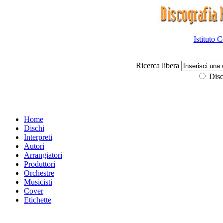
Istituto 
Ricerca libera
Disc
Home
Dischi
Interpreti
Autori
Arrangiatori
Produttori
Orchestre
Musicisti
Cover
Etichette