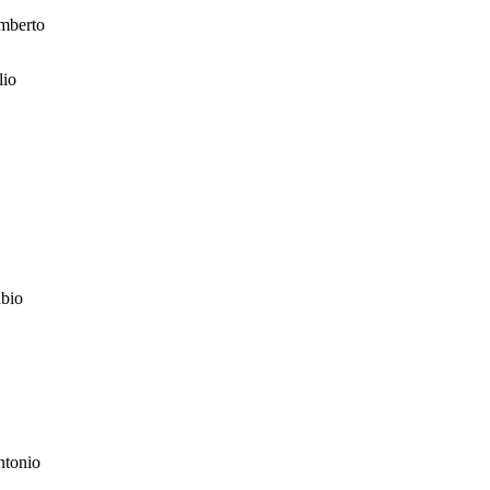
mberto
lio
bio
tonio