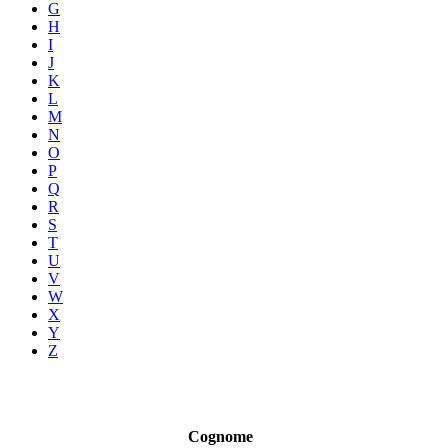
G
H
I
J
K
L
M
N
O
P
Q
R
S
T
U
V
W
X
Y
Z
Cognome