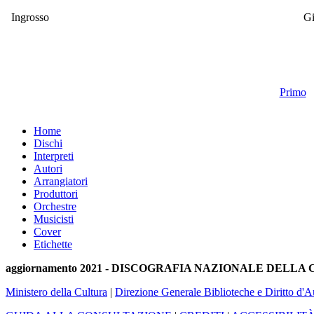
Ingrosso
G
Primo
Home
Dischi
Interpreti
Autori
Arrangiatori
Produttori
Orchestre
Musicisti
Cover
Etichette
aggiornamento 2021 - DISCOGRAFIA NAZIONALE DELL
Ministero della Cultura
|
Direzione Generale Biblioteche e Diritto d'A