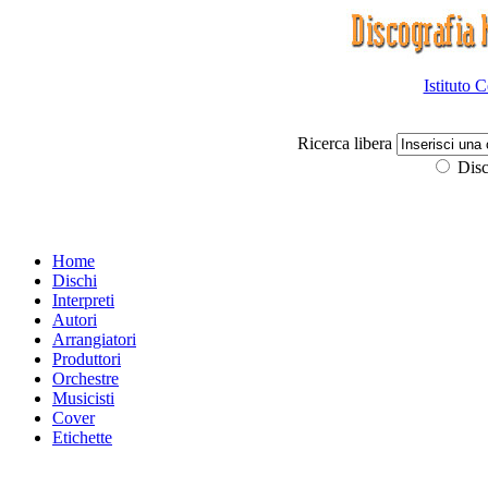
Istituto 
Ricerca libera
Disc
Home
Dischi
Interpreti
Autori
Arrangiatori
Produttori
Orchestre
Musicisti
Cover
Etichette