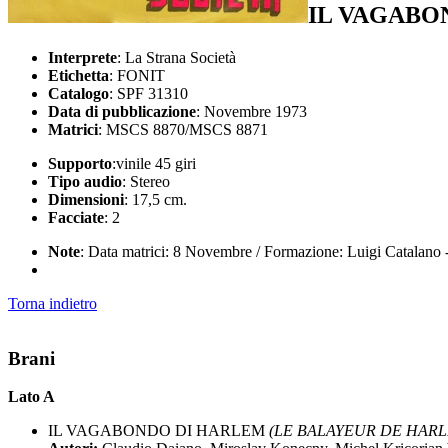
IL VAGABO
Interprete
: La Strana Società
Etichetta
: FONIT
Catalogo
: SPF 31310
Data di pubblicazione
: Novembre 1973
Matrici
: MSCS 8870/MSCS 8871
Supporto
:vinile 45 giri
Tipo audio
: Stereo
Dimensioni
: 17,5 cm.
Facciate
: 2
Note
: Data matrici: 8 Novembre / Formazione: Luigi Catalano - c
Torna indietro
Brani
Lato A
IL VAGABONDO DI HARLEM
(LE BALAYEUR DE HARLEM 