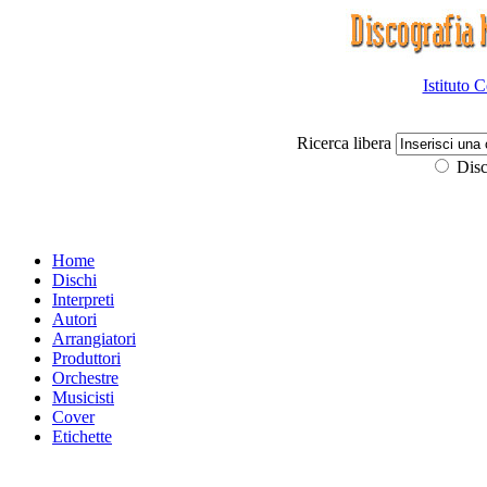
Istituto 
Ricerca libera
Disc
Home
Dischi
Interpreti
Autori
Arrangiatori
Produttori
Orchestre
Musicisti
Cover
Etichette