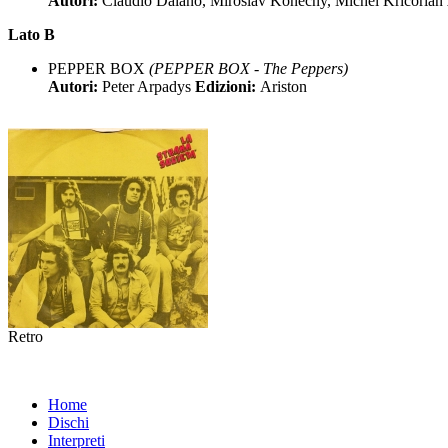
Autori:
Claudio Daiano, Miroslav Konecny, Michel Kricorian
Lato B
PEPPER BOX
(PEPPER BOX - The Peppers)
Autori:
Peter Arpadys
Edizioni:
Ariston
Retro
Home
Dischi
Interpreti