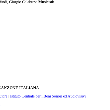
indi, Giorgio Calabrese
Musicisti:
A CANZONE ITALIANA
utore
|
Istituto Centrale per i Beni Sonori ed Audiovisivi
À