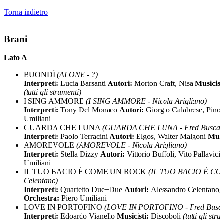
Torna indietro
Brani
Lato A
BUONDÌ
(ALONE - ?)
Interpreti:
Lucia Barsanti
Autori:
Morton Craft, Nisa
Musicis
(tutti gli strumenti)
I SING AMMORE
(I SING AMMORE - Nicola Arigliano)
Interpreti:
Tony Del Monaco
Autori:
Giorgio Calabrese, Pin
Umiliani
GUARDA CHE LUNA
(GUARDA CHE LUNA - Fred Buscag
Interpreti:
Paolo Terracini
Autori:
Elgos, Walter Malgoni
Mus
AMOREVOLE
(AMOREVOLE - Nicola Arigliano)
Interpreti:
Stella Dizzy
Autori:
Vittorio Buffoli, Vito Pallavic
Umiliani
IL TUO BACIO È COME UN ROCK
(IL TUO BACIO È C
Celentano)
Interpreti:
Quartetto Due+Due
Autori:
Alessandro Celentano, 
Orchestra:
Piero Umiliani
LOVE IN PORTOFINO
(LOVE IN PORTOFINO - Fred Busc
Interpreti:
Edoardo Vianello
Musicisti:
Discoboli
(tutti gli st