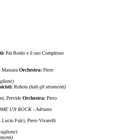
ti:
Pat Bodio e il suo Complesso
o Massara
Orchestra:
Piero
lione)
icisti:
Robots
(tutti gli strumenti)
ini, Previde
Orchestra:
Piero
OME UN ROCK - Adriano
Lucio Fulci, Piero Vivarelli
aglione)
rumenti)