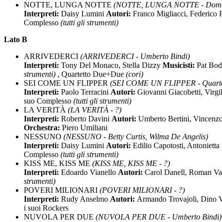
NOTTE, LUNGA NOTTE
(NOTTE, LUNGA NOTTE - Dome
Interpreti:
Daisy Lumini
Autori:
Franco Migliacci, Federico 
Complesso
(tutti gli strumenti)
Lato B
ARRIVEDERCI
(ARRIVEDERCI - Umberto Bindi)
Interpreti:
Tony Del Monaco, Stella Dizzy
Musicisti:
Pat Bod
strumenti)
, Quartetto Due+Due
(cori)
SEI COME UN FLIPPER
(SEI COME UN FLIPPER - Quartet
Interpreti:
Paolo Terracini
Autori:
Giovanni Giacobetti, Virg
suo Complesso
(tutti gli strumenti)
LA VERITÀ
(LA VERITÀ - ?)
Interpreti:
Roberto Davini
Autori:
Umberto Bertini, Vincenzo
Orchestra:
Piero Umiliani
NESSUNO
(NESSUNO - Betty Curtis, Wilma De Angelis)
Interpreti:
Daisy Lumini
Autori:
Edilio Capotosti, Antoniet
Complesso
(tutti gli strumenti)
KISS ME, KISS ME
(KISS ME, KISS ME - ?)
Interpreti:
Edoardo Vianello
Autori:
Carol Danell, Roman Va
strumenti)
POVERI MILIONARI
(POVERI MILIONARI - ?)
Interpreti:
Rudy Anselmo
Autori:
Armando Trovajoli, Dino 
i suoi Rockers
NUVOLA PER DUE
(NUVOLA PER DUE - Umberto Bindi)