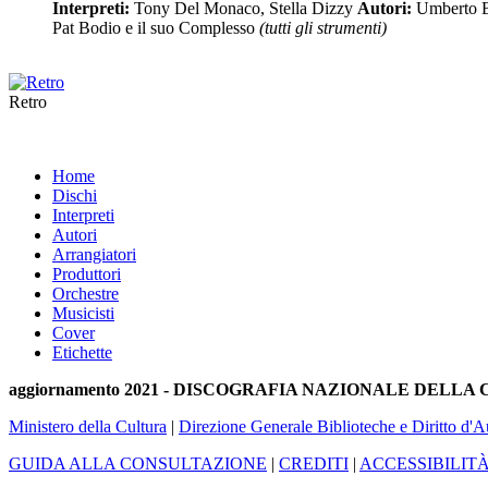
Interpreti:
Tony Del Monaco, Stella Dizzy
Autori:
Umberto B
Pat Bodio e il suo Complesso
(tutti gli strumenti)
Retro
Home
Dischi
Interpreti
Autori
Arrangiatori
Produttori
Orchestre
Musicisti
Cover
Etichette
aggiornamento 2021 - DISCOGRAFIA NAZIONALE DELL
Ministero della Cultura
|
Direzione Generale Biblioteche e Diritto d'A
GUIDA ALLA CONSULTAZIONE
|
CREDITI
|
ACCESSIBILIT