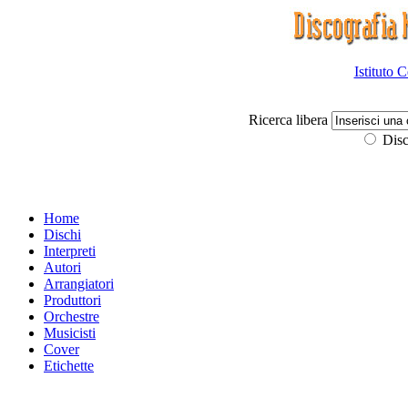
Istituto 
Ricerca libera
Disc
Home
Dischi
Interpreti
Autori
Arrangiatori
Produttori
Orchestre
Musicisti
Cover
Etichette