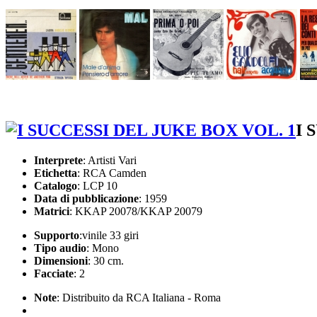
I 
Interprete
: Artisti Vari
Etichetta
: RCA Camden
Catalogo
: LCP 10
Data di pubblicazione
: 1959
Matrici
: KKAP 20078/KKAP 20079
Supporto
:vinile 33 giri
Tipo audio
: Mono
Dimensioni
: 30 cm.
Facciate
: 2
Note
: Distribuito da RCA Italiana - Roma