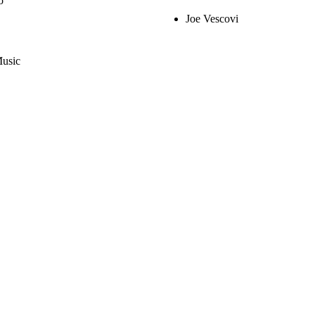
o
Joe Vescovi
Music