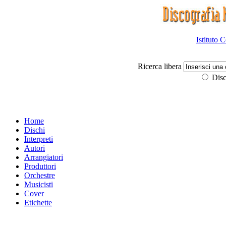
Istituto 
Ricerca libera
Disc
Home
Dischi
Interpreti
Autori
Arrangiatori
Produttori
Orchestre
Musicisti
Cover
Etichette