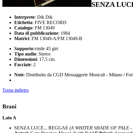
SENZA LUCE
Interprete
: Dik Dik
Etichetta
: FIVE RECORD
Catalogo
: FM 13049
Data di pubblicazione
: 1984
Matrici
: FM 13049-A/FM 13049-B
Supporto
:vinile 45 giri
Tipo audio
: Stereo
Dimensioni
: 17,5 cm.
Facciate
: 2
Note
: Distribuito da CGD Messaggerie Musicali - Milano / Forma
Torna indietro
Brani
Lato A
SENZA LUCE... REGGAE
(A WHITER SHADE OF PALE - 