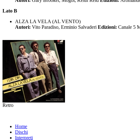
Autori:
Gary Brooker, Mogol, Keith Reid
Edizioni:
Aromand
Lato B
ALZA LA VELA (AL VENTO)
Autori:
Vito Paradiso, Erminio Salvaderi
Edizioni:
Canale 5 
Retro
Home
Dischi
Interpreti