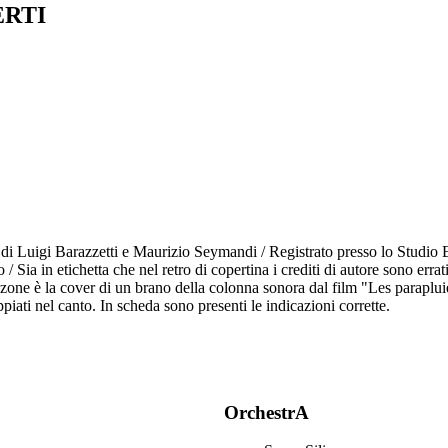
ERTI
 di Luigi Barazzetti e Maurizio Seymandi / Registrato presso lo Studio E
co / Sia in etichetta che nel retro di copertina i crediti di autore sono err
nzone è la cover di un brano della colonna sonora dal film "Les parapl
ati nel canto. In scheda sono presenti le indicazioni corrette.
OrchestrA