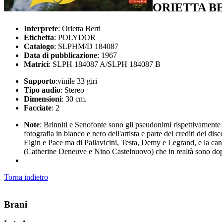
ORIETTA B
Interprete
: Orietta Berti
Etichetta
: POLYDOR
Catalogo
: SLPHM/D 184087
Data di pubblicazione
: 1967
Matrici
: SLPH 184087 A/SLPH 184087 B
Supporto
:vinile 33 giri
Tipo audio
: Stereo
Dimensioni
: 30 cm.
Facciate
: 2
Note
: Brinniti e Senofonte sono gli pseudonimi rispettivamente
fotografia in bianco e nero dell'artista e parte dei crediti del dis
Elgin e Pace ma di Pallavicini, Testa, Demy e Legrand, e la ca
(Catherine Deneuve e Nino Castelnuovo) che in realtà sono doppi
Torna indietro
Brani