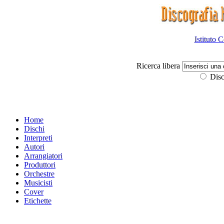
Istituto 
Ricerca libera
Disc
Home
Dischi
Interpreti
Autori
Arrangiatori
Produttori
Orchestre
Musicisti
Cover
Etichette