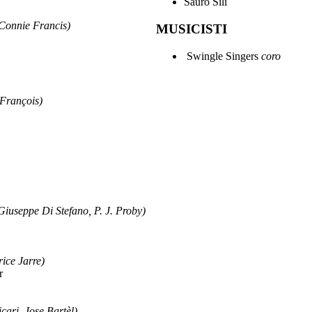
Sauro Sili
onnie Francis)
MUSICISTI
Swingle Singers
coro
François)
eppe Di Stefano, P. J. Proby)
ce Jarre)
r
ri, Jose Bartèl)