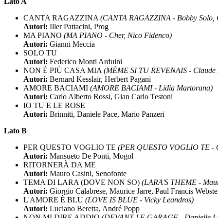
Lato A
CANTA RAGAZZINA
(CANTA RAGAZZINA - Bobby Solo, C
Autori:
Iller Pattacini, Prog
MA PIANO
(MA PIANO - Cher, Nico Fidenco)
Autori:
Gianni Meccia
SOLO TU
Autori:
Federico Monti Arduini
NON È PIÙ CASA MIA
(MÈME SI TU REVENAIS - Claude 
Autori:
Bernard Kesslair, Herbert Pagani
AMORE BACIAMI
(AMORE BACIAMI - Lidia Martorana)
Autori:
Carlo Alberto Rossi, Gian Carlo Testoni
IO TU E LE ROSE
Autori:
Brinniti, Daniele Pace, Mario Panzeri
Lato B
PER QUESTO VOGLIO TE
(PER QUESTO VOGLIO TE - Gius
Autori:
Mansueto De Ponti, Mogol
RITORNERÀ DA ME
Autori:
Mauro Casini, Senofonte
TEMA DI LARA (DOVE NON SO)
(LARA'S THEME - Mauri
Autori:
Giorgio Calabrese, Maurice Jarre, Paul Francis Webste
L'AMORE È BLU
(LOVE IS BLUE - Vicky Leandros)
Autori:
Luciano Beretta, André Popp
NON MI DIRE ADDIO
(DEVANT LE GARAGE - Danielle Lica