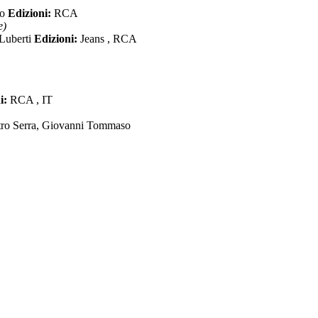
so
Edizioni:
RCA
e)
Luberti
Edizioni:
Jeans , RCA
i:
RCA , IT
tro Serra, Giovanni Tommaso