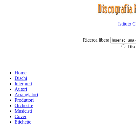
Istituto 
Ricerca libera
Disc
Home
Dischi
Interpreti
Autori
Arrangiatori
Produttori
Orchestre
Musicisti
Cover
Etichette