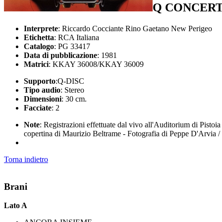
Q CONCER
Interprete
: Riccardo Cocciante Rino Gaetano New Perigeo
Etichetta
: RCA Italiana
Catalogo
: PG 33417
Data di pubblicazione
: 1981
Matrici
: KKAY 36008/KKAY 36009
Supporto
:Q-DISC
Tipo audio
: Stereo
Dimensioni
: 30 cm.
Facciate
: 2
Note
: Registrazioni effettuate dal vivo all'Auditorium di Pisto
copertina di Maurizio Beltrame - Fotografia di Peppe D'Arvia /
Torna indietro
Brani
Lato A