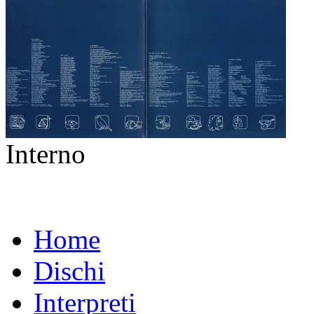
Interno
Home
Dischi
Interpreti