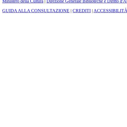
Ministero della Cultura
|
Direzione Generale Biblioteche e Diritto d'A
GUIDA ALLA CONSULTAZIONE
|
CREDITI
|
ACCESSIBILIT