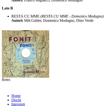
Autori:
Franco Migliacci, Domenico Modugno
Lato B
RESTA CU MME
(RESTA CU MME - Domenico Modugno)
Autori:
Milt Gabler, Domenico Modugno, Dino Verde
Retro
Home
Dischi
Interpreti