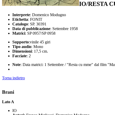
IO/RESTA 
Interprete
: Domenico Modugno
Etichetta
: FONIT
Catalogo
: SP. 30391
Data di pubblicazione
: Settembre 1958
Matrici
: SP 0957/SP 0958
Supporto
:vinile 45 giri
Tipo audio
: Mono
Dimensioni
: 17,5 cm.
Facciate
: 2
Note
: Data matrici: 1 Settembre / "Resta cu mme" dal film "Mari
Torna indietro
Brani
Lato A
IO