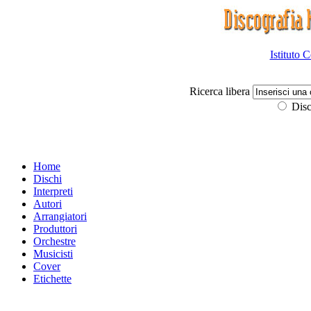
Istituto 
Ricerca libera
Disc
Home
Dischi
Interpreti
Autori
Arrangiatori
Produttori
Orchestre
Musicisti
Cover
Etichette