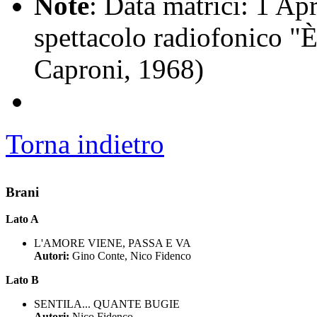
Note
: Data matrici: 1 Apr
spettacolo radiofonico "È
Caproni, 1968)
Torna indietro
Brani
Lato A
L'AMORE VIENE, PASSA E VA
Autori:
Gino Conte, Nico Fidenco
Lato B
SENTILA... QUANTE BUGIE
Autori:
Nico Fidenco