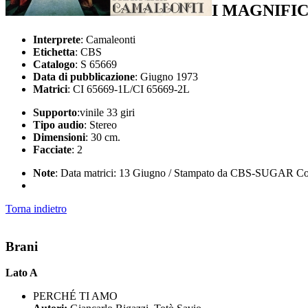
I MAGNIFI
Interprete
: Camaleonti
Etichetta
: CBS
Catalogo
: S 65669
Data di pubblicazione
: Giugno 1973
Matrici
: CI 65669-1L/CI 65669-2L
Supporto
:vinile 33 giri
Tipo audio
: Stereo
Dimensioni
: 30 cm.
Facciate
: 2
Note
: Data matrici: 13 Giugno / Stampato da CBS-SUGAR Comp
Torna indietro
Brani
Lato A
PERCHÉ TI AMO