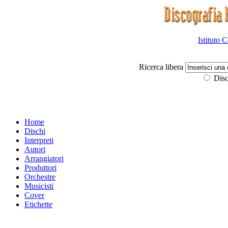
Istituto 
Ricerca libera
Disc
Home
Dischi
Interpreti
Autori
Arrangiatori
Produttori
Orchestre
Musicisti
Cover
Etichette