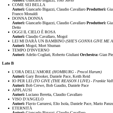
Autori:
Giancarlo Bigazzi, Totò Savio
COME SEI BELLA
Autori:
Giancarlo Bigazzi, Claudio Cavallaro
Produttori:
Gia
Franco Monaldi
DONNA DONNA
Autori:
Giancarlo Bigazzi, Claudio Cavallaro
Produttori:
Gia
Detto
OGGI IL CIELO È ROSA
Autori:
Claudio Cavallaro, Mogol
LEI MI DARÀ UN BAMBINO
(SHE'S GONNA GIVE ME A 
Autori:
Mogol, Mort Shuman
TEMPO D'INVERNO
Autori:
Adelio Cogliati, Roberto Giuliani
Orchestra:
Gian Pie
Lato B
L'ORA DELL'AMORE
(HOMBURG - Procol Harum)
Autori:
Gary Brooker, Daniele Pace, Keith Reid
IO PER LEI
(TO GIVE (THE REASON I LIVE) - Frankie Vall
Autori:
Bob Crewe, Bob Gaudio, Daniele Pace
APPLAUSI
Autori:
Luciano Beretta, Claudio Cavallaro
VISO D'ANGELO
Autori:
Flavio Carraresi, Elio Isola, Daniele Pace, Mario Panze
ETERNITÀ
Autori:
Giancarlo Bigazzi, Claudio Cavallaro