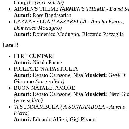
Giorgetti
(voce solista)
ARMEN'S THEME
(ARMEN'S THEME - David Sev
Autori:
Ross Bagdasarian
LAZZARELLA
(LAZZARELLA - Aurelio Fierro,
Domenico Modugno)
Autori:
Domenico Modugno, Riccardo Pazzaglia
Lato B
I TRE CUMPARI
Autori:
Nicola Paone
PIGLIATE 'NA PASTIGLIA
Autori:
Renato Carosone, Nisa
Musicisti:
Gegè Di
Giacomo
(voce solista)
BUON NATALE, AMORE
Autori:
Renato Carosone, Nisa
Musicisti:
Piero Gio
(voce solista)
'A SUNNAMBULA
('A SUNNAMBULA - Aurelio
Fierro)
Autori:
Eduardo Alfieri, Gigi Pisano