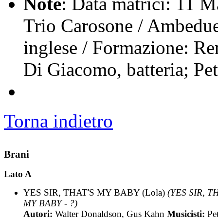
Note
: Data matrici: 11 
Trio Carosone / Ambedue 
inglese / Formazione: Re
Di Giacomo, batteria; Pet
Torna indietro
Brani
Lato A
YES SIR, THAT'S MY BABY (Lola)
(YES SIR, T
MY BABY - ?)
Autori:
Walter Donaldson, Gus Kahn
Musicisti:
Pe