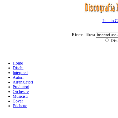
Istituto 
Ricerca libera
Disc
Home
Dischi
Interpreti
Autori
Arrangiatori
Produttori
Orchestre
Musicisti
Cover
Etichette