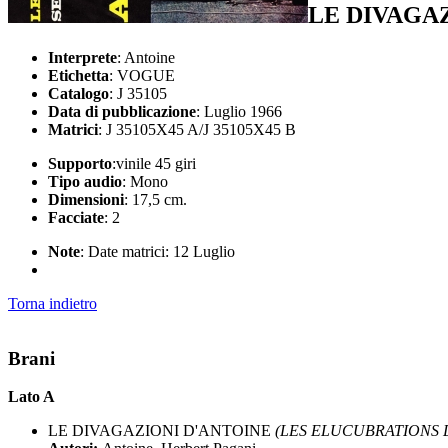
LE DIVAGA
Interprete
: Antoine
Etichetta
: VOGUE
Catalogo
: J 35105
Data di pubblicazione
: Luglio 1966
Matrici
: J 35105X45 A/J 35105X45 B
Supporto
:vinile 45 giri
Tipo audio
: Mono
Dimensioni
: 17,5 cm.
Facciate
: 2
Note
: Date matrici: 12 Luglio
Torna indietro
Brani
Lato A
LE DIVAGAZIONI D'ANTOINE
(LES ELUCUBRATIONS D'