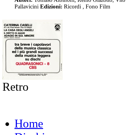
Pallavicini
Edizioni:
Ricordi , Fono Film
Retro
Home