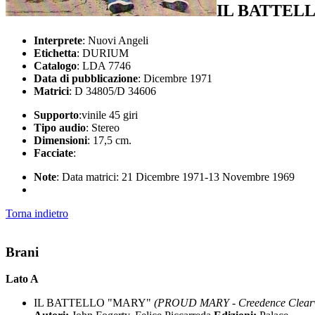
IL BATTEL
Interprete
: Nuovi Angeli
Etichetta
: DURIUM
Catalogo
: LDA 7746
Data di pubblicazione
: Dicembre 1971
Matrici
: D 34805/D 34606
Supporto
:vinile 45 giri
Tipo audio
: Stereo
Dimensioni
: 17,5 cm.
Facciate
:
Note
: Data matrici: 21 Dicembre 1971-13 Novembre 1969
Torna indietro
Brani
Lato A
IL BATTELLO "MARY"
(PROUD MARY - Creedence Clearw