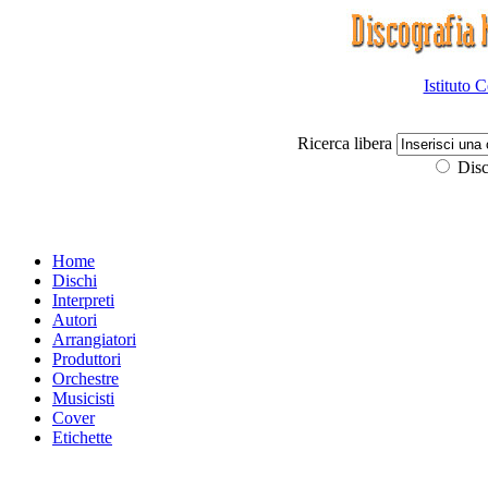
Istituto 
Ricerca libera
Disc
Home
Dischi
Interpreti
Autori
Arrangiatori
Produttori
Orchestre
Musicisti
Cover
Etichette