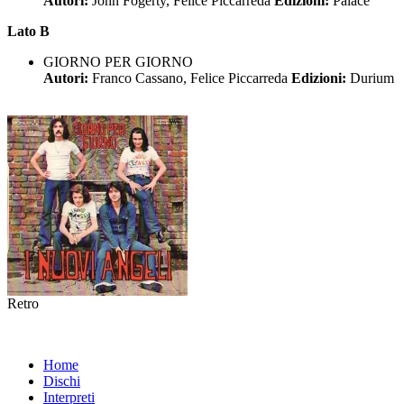
Autori:
John Fogerty, Felice Piccarreda
Edizioni:
Palace
Lato B
GIORNO PER GIORNO
Autori:
Franco Cassano, Felice Piccarreda
Edizioni:
Durium
Retro
Home
Dischi
Interpreti