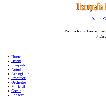
Istituto 
Ricerca libera
Disc
Home
Dischi
Interpreti
Autori
Arrangiatori
Produttori
Orchestre
Musicisti
Cover
Etichette