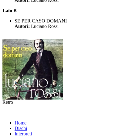
Autori:
Luciano Rossi
Lato B
SE PER CASO DOMANI
Autori:
Luciano Rossi
Retro
Home
Dischi
Interpreti