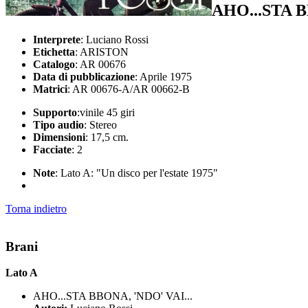
AHO...STA 
Interprete
: Luciano Rossi
Etichetta
: ARISTON
Catalogo
: AR 00676
Data di pubblicazione
: Aprile 1975
Matrici
: AR 00676-A/AR 00662-B
Supporto
:vinile 45 giri
Tipo audio
: Stereo
Dimensioni
: 17,5 cm.
Facciate
: 2
Note
: Lato A: "Un disco per l'estate 1975"
Torna indietro
Brani
Lato A
AHO...STA BBONA, 'NDO' VAI...