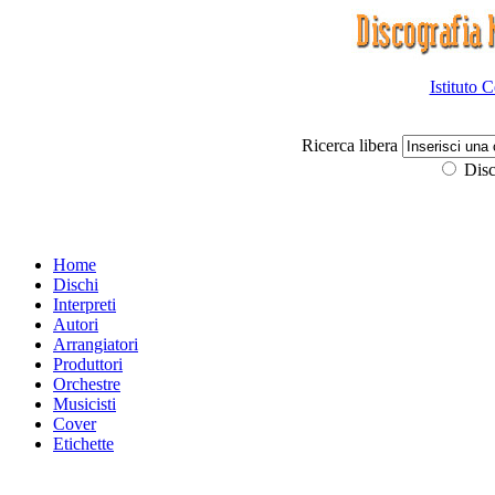
Istituto 
Ricerca libera
Disc
Home
Dischi
Interpreti
Autori
Arrangiatori
Produttori
Orchestre
Musicisti
Cover
Etichette