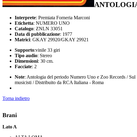
ANTOLOGI
Interprete
: Premiata Forneria Marconi
Etichetta
: NUMERO UNO
Catalogo
: ZNLN 33051
Data di pubblicazione
: 1977
Matrici
: GKAY 29920/GKAY 29921
Supporto
:vinile 33 giri
Tipo audio
: Stereo
Dimensioni
: 30 cm.
Facciate
: 2
Note
: Antologia del periodo Numero Uno e Zoo Records / Sul ret
musicisti / Distribuito da RCA Italiana - Roma
Torna indietro
Brani
Lato A