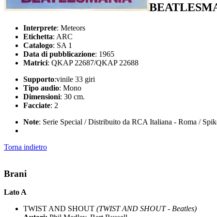
BEATLESM
Interprete
: Meteors
Etichetta
: ARC
Catalogo
: SA 1
Data di pubblicazione
: 1965
Matrici
: QKAP 22687/QKAP 22688
Supporto
:vinile 33 giri
Tipo audio
: Mono
Dimensioni
: 30 cm.
Facciate
: 2
Note
: Serie Special / Distribuito da RCA Italiana - Roma / Spi
Torna indietro
Brani
Lato A
TWIST AND SHOUT
(TWIST AND SHOUT - Beatles)