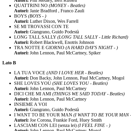
Autori:
Phil Medley, Bert Russell
QUATTRINI NO
(MONEY - Beatles)
Autori:
Janie Bradford , Franco Zauli
BOYS
(BOYS - )
Autori:
Luther Dixon, Wes Farrell
SE MI TROVASSI CON TE
Autori:
Giangrano, Guido Podestà
LONG TALL SALLY
(LONG TALL SALLY - Little Richard)
Autori:
Robert Blackwell, Enotris Johnson
TRA NOTTE E GIORNO
(A HARD DAY'S NIGHT - )
Autori:
John Lennon, Paul McCartney, Spiker
Lato B
LA TUA VOCE
(AND I LOVE HER - Beatles)
Autori:
Don Backy, John Lennon, Paul McCartney, Mogol
SHE LOVES YOU
(SHE LOVES YOU - Beatles)
Autori:
John Lennon, Paul McCartney
DICI CHE MI AMI
(THINGS WE SAID TODAY - Beatles)
Autori:
John Lennon, Paul McCartney
INSIEME A VOI
Autori:
Giangrano, Guido Podestà
I WANT TO BE YOUR MAN
(I WANT TO BE YOUR MAN - 
Autori:
Joe Corona, Frankie Ford, Huey Smith
LASCIAMI CON LEI (senza lei)
(I FEEL FINE - )
Autori:
John Lennon, Paul McCartney, Mogol