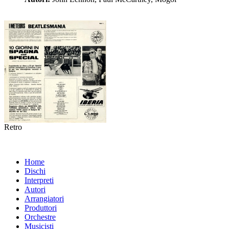
Retro
Home
Dischi
Interpreti
Autori
Arrangiatori
Produttori
Orchestre
Musicisti