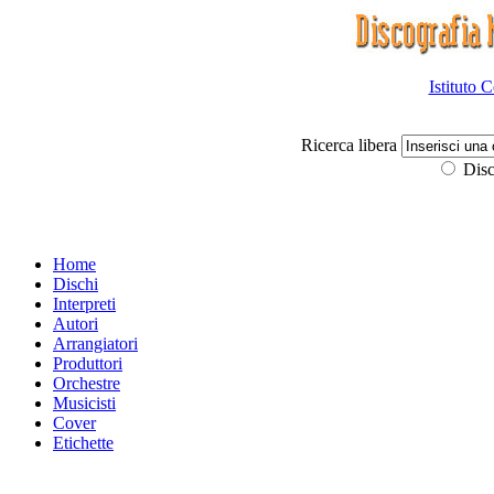
Istituto 
Ricerca libera
Disc
Home
Dischi
Interpreti
Autori
Arrangiatori
Produttori
Orchestre
Musicisti
Cover
Etichette